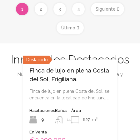
1
2
3
4
Siguiente
Último
Inmuebles Destacados
Destacado
Finca de lujo en plena Costa
Nuestras propiedades destacadas en Málaga y
del Sol, Frigiliana.
alrededores
Finca de lujo en plena Costa del Sol, se
encuentra en la localidad de Frigiliana,…
Habitaciones
Baños
Área
9
11
827
m²
En Venta
€3,200,000