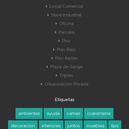
Local Comercial
Nave Industrial
Oficina
Parcela
Piso
Piso Bajo
Piso triplex
Plaza de Garaje
Triplex
Urbanización Privada
Etiquetas
ambientes
ayuda
camas
cuarentena
decoracion
interiores
juntos
muebles
tips