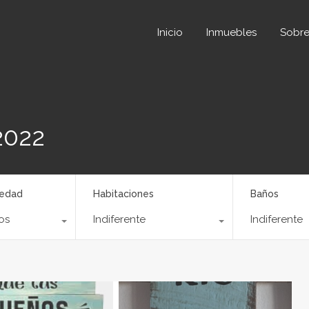
Inicio
Inmuebles
So
Inicio
Inmuebles
Sobre
2022
iedad
Habitaciones
Baños
os
Indiferente
Indiferente