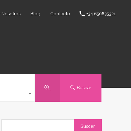
bre Nosotros
Blog
Contacto
+34 650635321
 Nosotros
Blog
Contacto
+34 650635321
Buscar
Buscar: