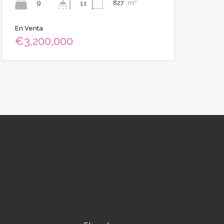
9
827
m²
11
En Venta
€3,200,000