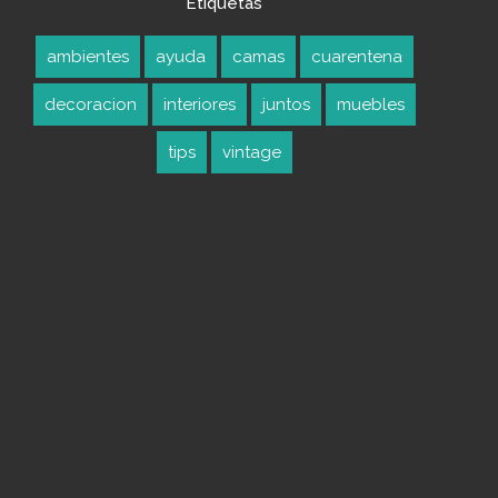
Etiquetas
ambientes
ayuda
camas
cuarentena
decoracion
interiores
juntos
muebles
tips
vintage